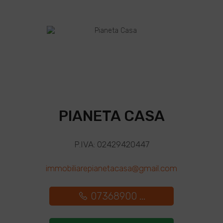
PIANETA CASA
P.IVA: 02429420447
immobiliarepianetacasa@gmail.com
07368900 ...