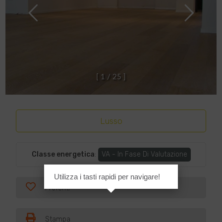
[
1
/
2
5
]
Lusso
Classe energetica
:
VA - In Fase Di Valutazione
Utilizza i tasti rapidi per navigare!
Preferiti
Stampa