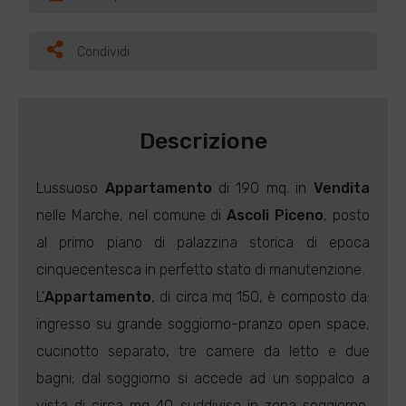
Condividi
Descrizione
Lussuoso
Appartamento
di 190 mq. in
Vendita
nelle Marche, nel comune di
Ascoli Piceno
, posto
al primo piano di palazzina storica di epoca
cinquecentesca in perfetto stato di manutenzione.
L'
Appartamento
, di circa mq 150, è composto da:
ingresso su grande soggiorno-pranzo open space,
cucinotto separato, tre camere da letto e due
bagni; dal soggiorno si accede ad un soppalco a
vista di circa mq 40 suddiviso in zona soggiorno,