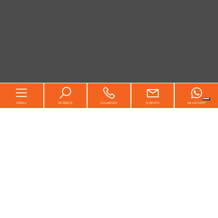
MENU
RICERCA
CHIAMACI
SCRIVICI
WHATSAPP
Home
Chi siamo
In vendita