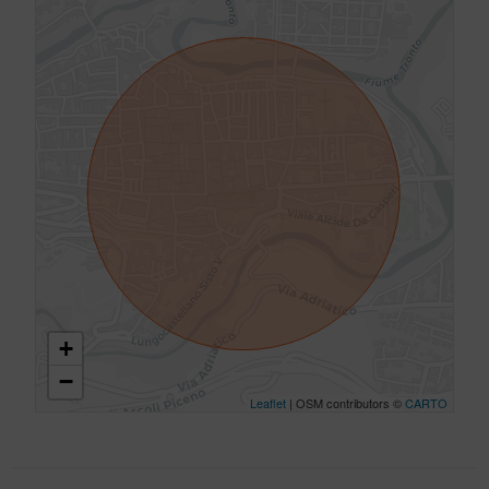
+
−
Leaflet
| OSM contributors ©
CARTO