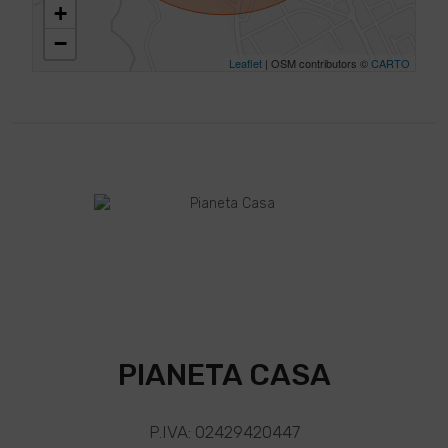
+
−
Leaflet
| OSM contributors ©
CARTO
PIANETA CASA
P.IVA: 02429420447