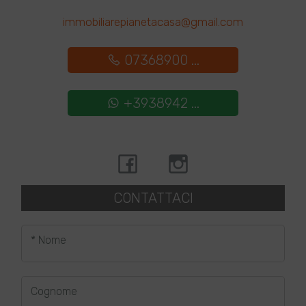
immobiliarepianetacasa@gmail.com
07368900 ...
+3938942 ...
CONTATTACI
* Nome
Cognome