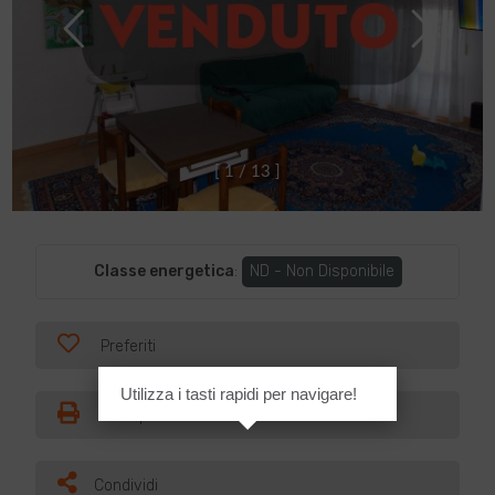
[
1
/
1
3
]
Classe energetica
:
ND - Non Disponibile
Preferiti
Utilizza i tasti rapidi per navigare!
Stampa
Condividi