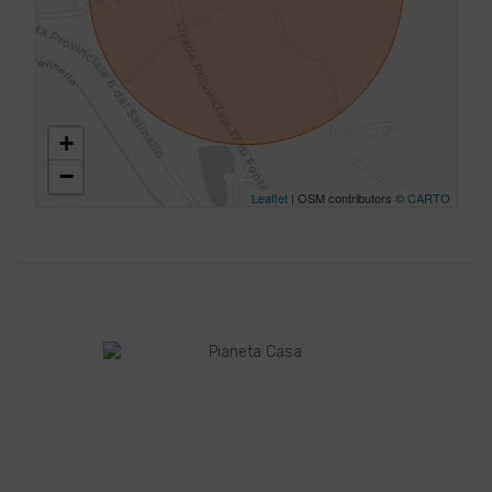
+
−
Leaflet
| OSM contributors ©
CARTO