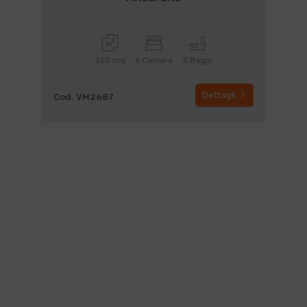
320 mq
6 Camere
3 Bagni
Dettagli
Cod. VM2687