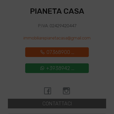
PIANETA CASA
P.IVA: 02429420447
immobiliarepianetacasa@gmail.com
07368900 ...
+3938942 ...
CONTATTACI