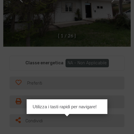
[
1
/
2
6
]
Classe energetica
:
NA - Non Applicabile
Preferiti
Stampa
Utilizza i tasti rapidi per navigare!
Condividi