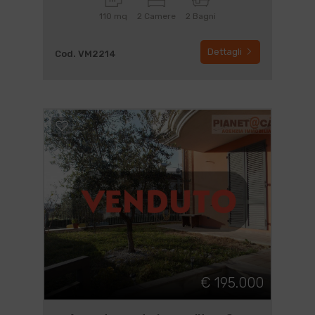
110 mq
2 Camere
2 Bagni
Dettagli
Cod. VM2214
€ 195.000