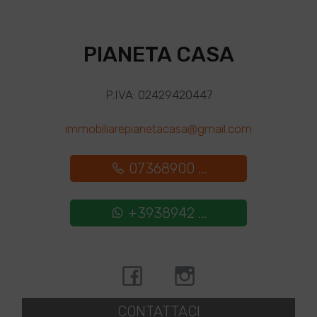
PIANETA CASA
P.IVA: 02429420447
immobiliarepianetacasa@gmail.com
07368900 ...
+3938942 ...
CONTATTACI