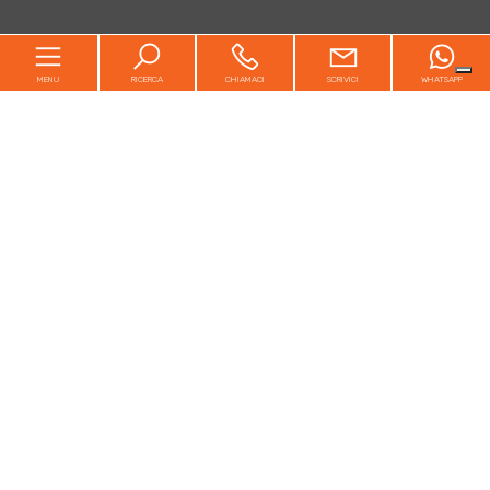
MENU
RICERCA
CHIAMACI
SCRIVICI
WHATSAPP
Home
Chi siamo
In vendita
In affitto
Richiedi immobile
Proponi immobile