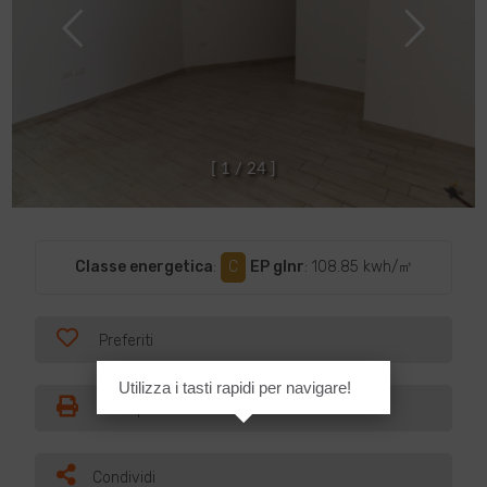
[
1
/
2
4
]
Classe energetica
:
C
EP glnr
: 108.85 kwh/㎡
Preferiti
Utilizza i tasti rapidi per navigare!
Stampa
Condividi