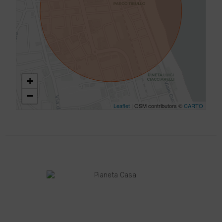
+
−
Leaflet
| OSM contributors ©
CARTO