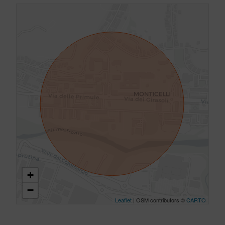
+
−
Leaflet
| OSM contributors ©
CARTO