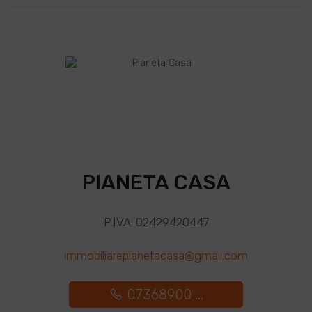
PIANETA CASA
P.IVA: 02429420447
immobiliarepianetacasa@gmail.com
07368900 ...