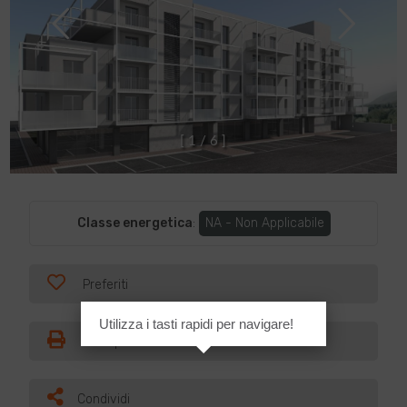
[
1
/
6
]
Classe energetica
:
NA - Non Applicabile
Preferiti
Utilizza i tasti rapidi per navigare!
Stampa
Condividi