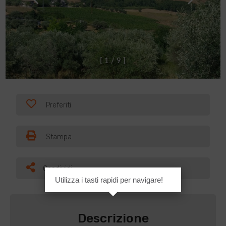
[
1
/
9
]
Preferiti
Stampa
Condividi
Utilizza i tasti rapidi per navigare!
Descrizione