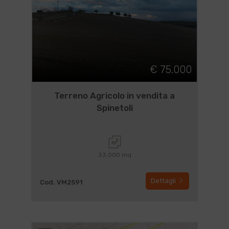
€ 75.000
Terreno Agricolo in vendita a
Spinetoli
33.000 mq
Dettagli
Cod. VM2591