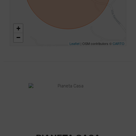
+
−
Leaflet
| OSM contributors ©
CARTO