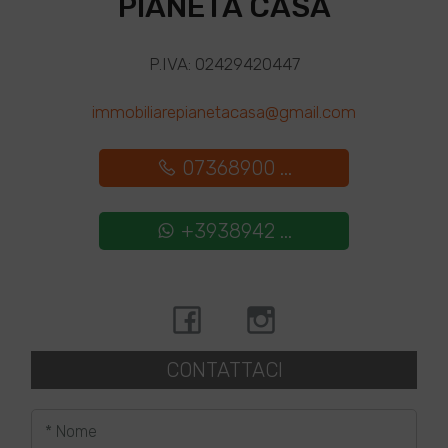
PIANETA CASA
P.IVA: 02429420447
immobiliarepianetacasa@gmail.com
07368900 ...
+3938942 ...
CONTATTACI
* Nome