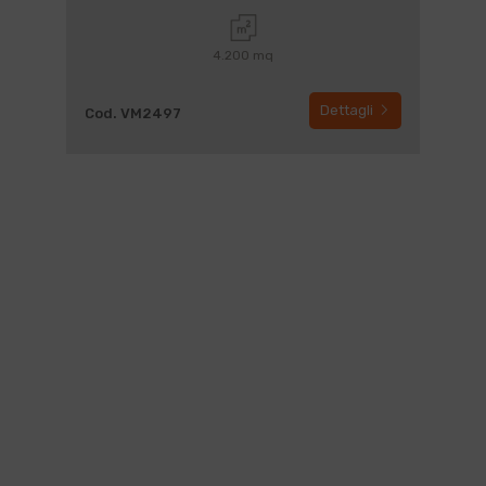
4.200 mq
Dettagli
Cod. VM2497