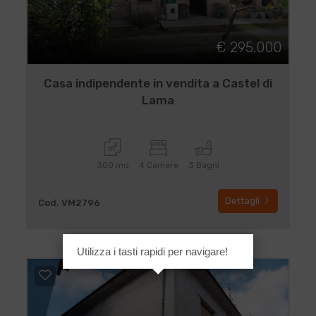
€ 295.000
Casa indipendente in vendita a Castel di
Lama
300 mq
4 Camere
3 Bagni
Dettagli
Cod. VM2796
Utilizza i tasti rapidi per navigare!