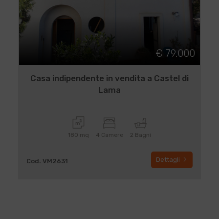
€ 79.000
Casa indipendente in vendita a Castel di
Lama
180 mq
4 Camere
2 Bagni
Dettagli
Cod. VM2631